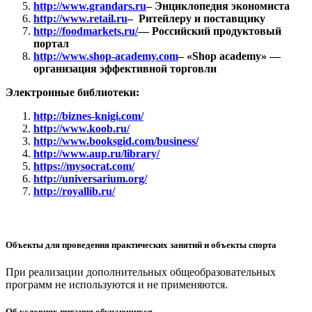
http://www.grandars.ru
– Энциклопедия экономиста
http://www.retail.ru
– Ритейлеру и поставщику
http://foodmarkets.ru/
— Российский продуктовый
портал
http://www.shop-academy.com
– «Shop academy» —
организация эффективной торговли
Электронные библиотеки:
http://biznes-knigi.com/
http://www.koob.ru/
http://www.booksgid.com/business/
http://www.aup.ru/library/
https://mysocrat.com/
http://universarium.org/
http://royallib.ru/
Объекты для проведения практических занятий и объекты спорта
При реализации дополнительных общеобразовательных
программ не используются и не применяются.
Об условиях питания обучающихся